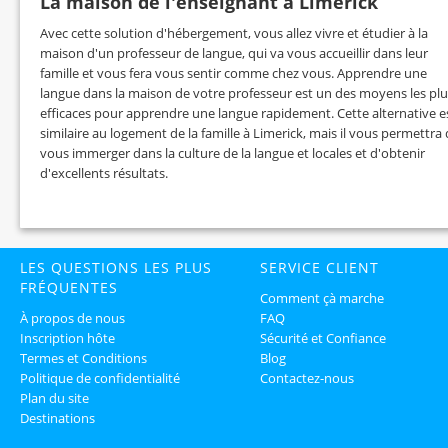
La maison de l'enseignant à Limerick
Avec cette solution d'hébergement, vous allez vivre et étudier à la
maison d'un professeur de langue, qui va vous accueillir dans leur
famille et vous fera vous sentir comme chez vous. Apprendre une
langue dans la maison de votre professeur est un des moyens les plu
efficaces pour apprendre une langue rapidement. Cette alternative e
similaire au logement de la famille à Limerick, mais il vous permettra
vous immerger dans la culture de la langue et locales et d'obtenir
d'excellents résultats.
LES QUESTIONS LES PLUS
SERVICE CLIENT
FRÉQUENTES
Comment çà marche
À propos de nous
FAQ
Inscription hôte
Sécurité et Confiance
Termes et Conditions
Blog
Politique de confidentialité
Contactez-nous
Plan du site
Destinations