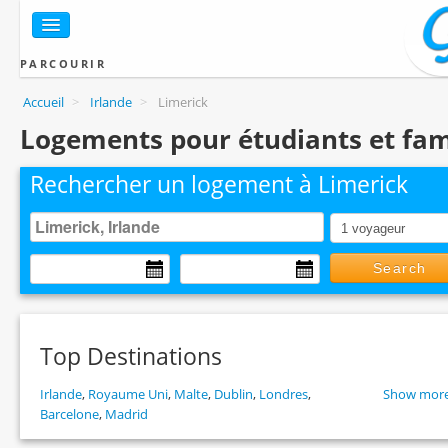
PARCOURIR
Accueil
>
Irlande
>
Limerick
Logements pour étudiants et fami
Rechercher un logement à Limerick
Search
Top Destinations
Irlande
,
Royaume Uni
,
Malte
,
Dublin
,
Londres
,
Show more
Barcelone
,
Madrid