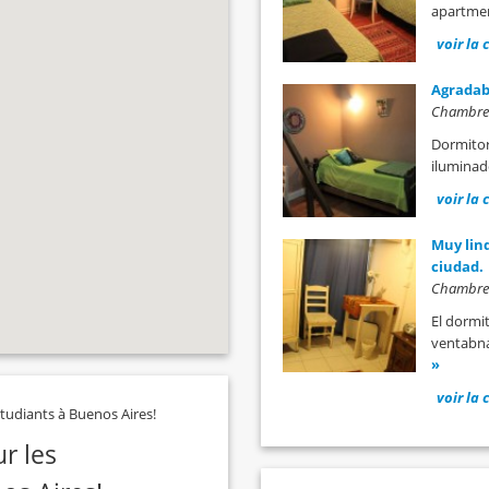
apartmen
voir la 
Agradabl
Chambre c
Dormitor
iluminado
voir la 
Muy lind
ciudad.
Chambre c
El dormi
ventabnal
»
voir la 
ur les