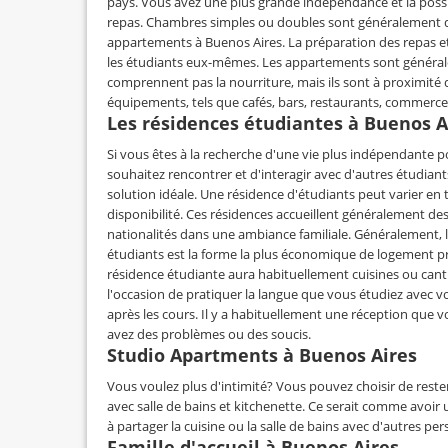
pays. Vous avez une plus grande indépendance et la possib
repas. Chambres simples ou doubles sont généralement d
appartements à Buenos Aires. La préparation des repas e
les étudiants eux-mêmes. Les appartements sont général
comprennent pas la nourriture, mais ils sont à proximité
équipements, tels que cafés, bars, restaurants, commerces
Les résidences étudiantes à Buenos A
Si vous êtes à la recherche d'une vie plus indépendante p
souhaitez rencontrer et d'interagir avec d'autres étudiants
solution idéale. Une résidence d'étudiants peut varier en tai
disponibilité. Ces résidences accueillent généralement des
nationalités dans une ambiance familiale. Généralement, l
étudiants est la forme la plus économique de logement pr
résidence étudiante aura habituellement cuisines ou ca
l'occasion de pratiquer la langue que vous étudiez avec
après les cours. Il y a habituellement une réception que 
avez des problèmes ou des soucis.
Studio Apartments à Buenos Aires
Vous voulez plus d'intimité? Vous pouvez choisir de reste
avec salle de bains et kitchenette. Ce serait comme avoir
à partager la cuisine ou la salle de bains avec d'autres pe
Famille d'accueil à Buenos Aires