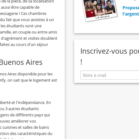
de la pièce, de sa localisation
t aussi être capable de
Propose
messagerie ! Ces chambres
l'argent
u fait que vous assistez à un
les étudiants sont une
famille, en couple ou entre amis
es d'agrément et visites doublent
 faites au cours d'un séjour
Inscrivez-vous po
!
 Buenos Aires
os Aires disponible pour les
mfy, on sait que le logement est
iberté et l'indépendance. En
u 3 autres étudiants
gens de différents pays qui
pouvez améliorer vos
uisines et salles de bains
tion des caractéristiques du