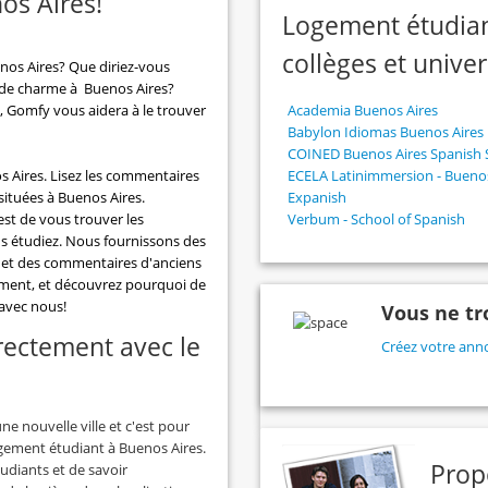
os Aires!
Logement étudian
collèges et unive
nos Aires? Que diriez-vous
 de charme à Buenos Aires?
 Gomfy vous aidera à le trouver
Academia Buenos Aires
Babylon Idiomas Buenos Aires
COINED Buenos Aires Spanish 
Aires. Lisez les commentaires
ECELA Latinimmersion - Buenos
 situées à Buenos Aires.
Expanish
est de vous trouver les
Verbum - School of Spanish
us étudiez. Nous fournissons des
s et des commentaires d'anciens
ement, et découvrez pourquoi de
 avec nous!
Vous ne tr
rectement avec le
Créez votre anno
ne nouvelle ville et c'est pour
ogement étudiant à Buenos Aires.
Prop
tudiants et de savoir