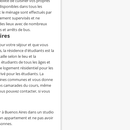
ilité de cuisiner vos propres
isponibles dans tous les
t le ménage sont effectués par
ement supervisés et ne
 des lieux avec de nombreux
 et arrêts de bus.
ires
our votre séjour et que vous
, la résidence d'étudiants est la
lle selon le lieu et la
 étudiants de tous les âges et
e logement résidentiel pour les
ivé pour les étudiants. La
ntines communes et vous donne
 vos camarades du cours, même
vous pouvez contacter, si vous
r à Buenos Aires dans un studio
 un appartement et ne pas avoir
rsonnes.