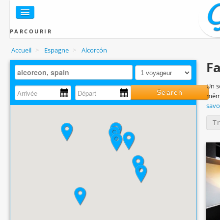
PARCOURIR
Accueil
>
Espagne
>
Alcorcón
Fa
Un s
Search
même
savo
T